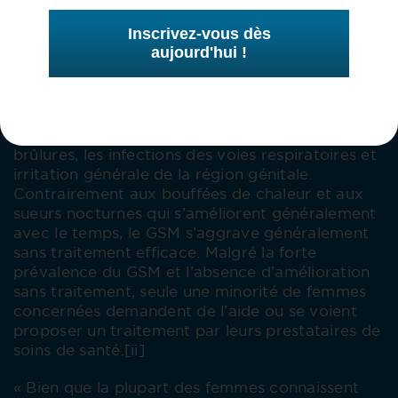
rapide, le SGUM est susceptible de devenir un
Inscrivez-vous dès
problème chronique entraînant des
aujourd'hui !
changements structurels et fonctionnels
persistants qui touchent les tissus urogénitaux et
dont les effets peuvent être difficiles à inverser.
[i] Les symptômes comprennent la sécheresse
vaginale, les relations sexuelles douloureuses, les
brûlures, les infections des voies respiratoires et
irritation générale de la région génitale.
Contrairement aux bouffées de chaleur et aux
sueurs nocturnes qui s’améliorent généralement
avec le temps, le GSM s’aggrave généralement
sans traitement efficace. Malgré la forte
prévalence du GSM et l’absence d’amélioration
sans traitement, seule une minorité de femmes
concernées demandent de l’aide ou se voient
proposer un traitement par leurs prestataires de
soins de santé.[ii]
« Bien que la plupart des femmes connaissent