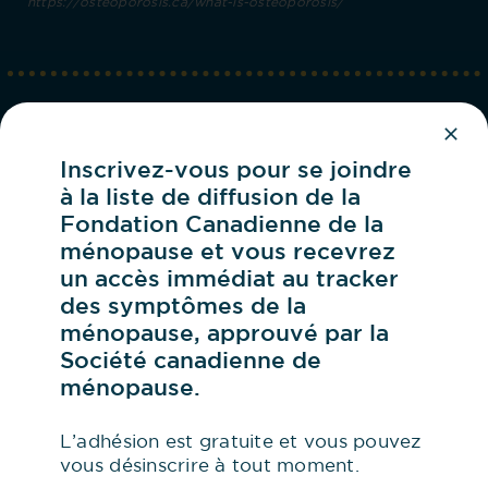
https://osteoporosis.ca/what-is-osteoporosis/
Santé cardiaque
Après la ménopause, le risque de maladie
Inscrivez-vous pour se joindre
cardiaque chez la femme augmente
à la liste de diffusion de la
régulièrement en raison d’un manque
Fondation Canadienne de la
d’œstrogène. Alors qu’1 femme sur 8 est
touchée par le cancer du sein, 1 femme sur 3
ménopause et vous recevrez
développera une maladie cardiaque.
un accès immédiat au tracker
des symptômes de la
Visitez la page de la North American
ménopause, approuvé par la
Société canadienne de
Menopause Society sur
votre cœur en
ménopause.
bonne santé
(en anglais)
Renseignez-vous sur
la santé cardiaque et
L’adhésion est gratuite et vous pouvez
vasculaire
auprès de la Société des
vous désinscrire à tout moment.