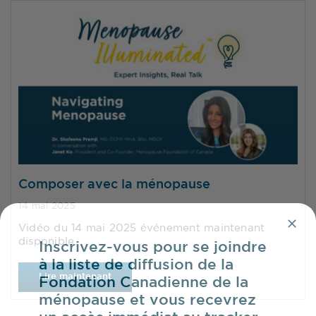
Composer avec la ménopause
14 mai 2025
Vidéo du 14 mai 2025 événement maintenant
disponible.
Inscrivez-vous pour se joindre
à la liste de diffusion de la
Lire maintenant
Fondation Canadienne de la
ménopause et vous recevrez