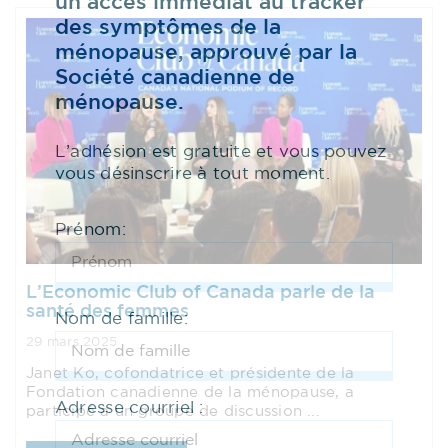
un accès immédiat au tracker
des symptômes de la
ménopause, approuvé par la
Société canadienne de
ménopause.
L’adhésion est gratuite et vous pouvez
vous désinscrire à tout moment.
Prénom:
L’Economic Club of Canada parle de la
santé des femmes
Nom de famille:
29 mars 2025
Janet Ko, cofondatrice et présidente de la
Fondation canadienne de la ménopause, a
Adresse courriel :
participé à un groupe de discussion ...