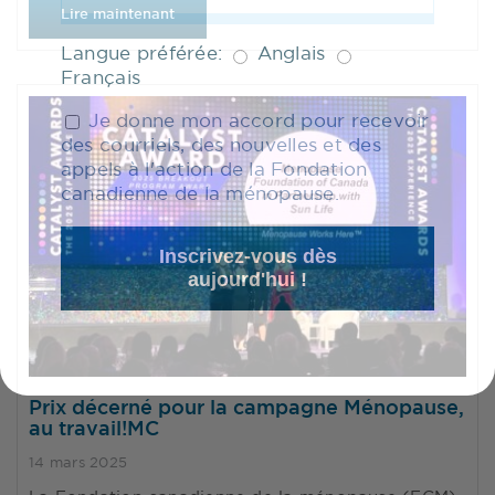
Lire maintenant
Langue préférée:
Anglais
Français
Je donne mon accord pour recevoir
des courriels, des nouvelles et des
appels à l'action de la Fondation
canadienne de la ménopause.
Inscrivez-vous dès
aujourd'hui !
Prix décerné pour la campagne Ménopause,
au travail!MC
14 mars 2025