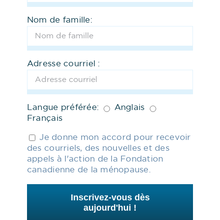
Nom de famille:
Prendre en charge votre ménopause
–
Adresse courriel :
Votre professionnel de la santé est un
partenaire important. Ce nouveau
guide téléchargeable explique
comment obtenir des soins, préparer
Langue préférée:
Anglais
Français
votre rendez-vous et avoir une
discussion de grande qualité afin que
Je donne mon accord pour recevoir
vous et votre professionnel de la santé
des courriels, des nouvelles et des
appels à l'action de la Fondation
puissiez travailler ensemble pour
canadienne de la ménopause.
trouver les soins qui répondent le
mieux à vos besoins et à votre vie.
Inscrivez-vous dès
aujourd'hui !