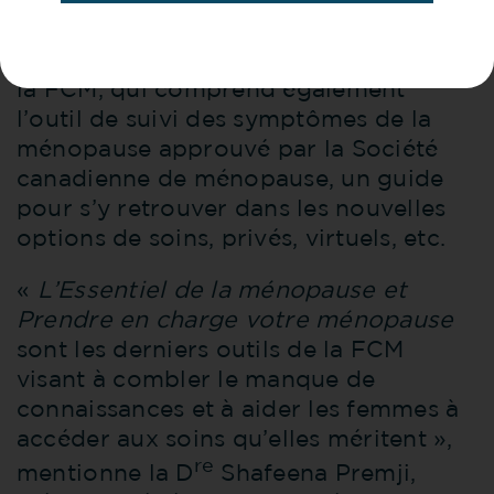
Ces guides sont les plus récents de la
collection de ressources gratuites
fondées sur des données probantes de
la FCM, qui comprend également
l’outil de suivi des symptômes de la
ménopause approuvé par la Société
canadienne de ménopause, un guide
pour s’y retrouver dans les nouvelles
options de soins, privés, virtuels, etc.
«
L’Essentiel de la ménopause et
Prendre en charge votre ménopause
sont les derniers outils de la FCM
visant à combler le manque de
connaissances et à aider les femmes à
accéder aux soins qu’elles méritent »,
re
mentionne la D
Shafeena Premji,