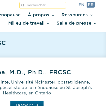
Rechercher:
EN
FR
ménopause
À propos
Ressources
Milieu de travail
Salle de presse
SC
ea, M.D., Ph.D., FRCSC
inte, Université McMaster, obstétricienne,
pécialiste de la ménopause au St. Joseph’s
Healthcare, en Ontario
En savoir plus