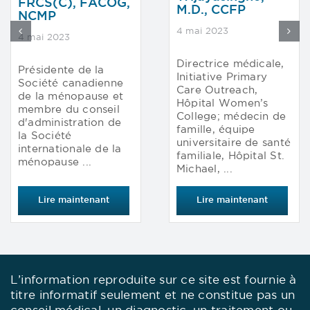
FRCS(C), FACOG,
M.D., CCFP
NCMP
4 mai 2023
4 mai 2023
Directrice médicale,
Présidente de la
Initiative Primary
Société canadienne
Care Outreach,
de la ménopause et
Hôpital Women’s
membre du conseil
College; médecin de
d'administration de
famille, équipe
la Société
universitaire de santé
internationale de la
familiale, Hôpital St.
ménopause ...
Michael, ...
Lire maintenant
Lire maintenant
L’information reproduite sur ce site est fournie à
titre informatif seulement et ne constitue pas un