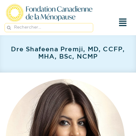
Passer
au
contenu
Rechercher:
Dre Shafeena Premji, MD, CCFP,
MHA, BSc, NCMP