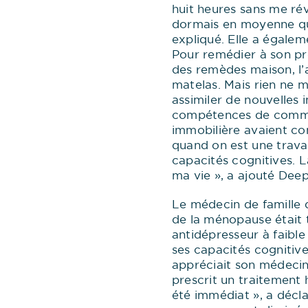
huit heures sans me ré
dormais en moyenne que 
expliqué. Elle a égalem
Pour remédier à son pr
des remèdes maison, l’a
matelas. Mais rien ne ma
assimiler de nouvelles 
compétences de communi
immobilière avaient co
quand on est une trava
capacités cognitives. La
ma vie », a ajouté Deept
Le médecin de famille 
de la ménopause était tr
antidépresseur à faibl
ses capacités cognitive
appréciait son médecin
prescrit un traitement
été immédiat », a décla