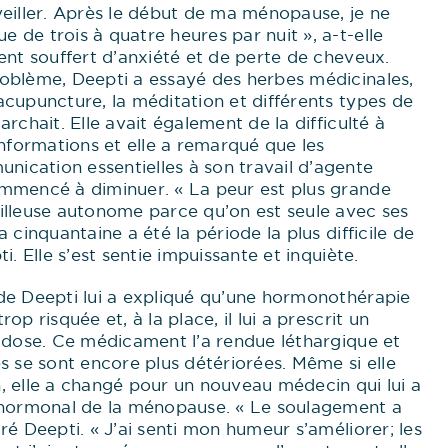
veiller. Après le début de ma ménopause, je ne
de trois à quatre heures par nuit », a-t-elle
ent souffert d’anxiété et de perte de cheveux.
oblème, Deepti a essayé des herbes médicinales,
cupuncture, la méditation et différents types de
rchait. Elle avait également de la difficulté à
informations et elle a remarqué que les
cation essentielles à son travail d’agente
mmencé à diminuer. « La peur est plus grande
illeuse autonome parce qu’on est seule avec ses
 cinquantaine a été la période la plus difficile de
i. Elle s’est sentie impuissante et inquiète.
de Deepti lui a expliqué qu’une hormonothérapie
op risquée et, à la place, il lui a prescrit un
e dose. Ce médicament l’a rendue léthargique et
s se sont encore plus détériorées. Même si elle
, elle a changé pour un nouveau médecin qui lui a
 hormonal de la ménopause. « Le soulagement a
ré Deepti. « J’ai senti mon humeur s’améliorer; les