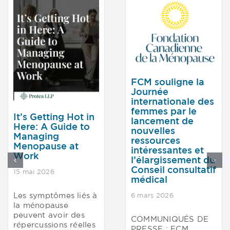
FCM souligne la
Journée
internationale des
femmes par le
It’s Getting Hot in
lancement de
Here: A Guide to
nouvelles
Managing
ressources
Menopause at
intéressantes et
Work
l’élargissement du
Conseil consultatif
15 mai 2026
médical
Les symptômes liés à
6 mars 2026
la ménopause
peuvent avoir des
COMMUNIQUÉS DE
répercussions réelles
PRESSE : FCM